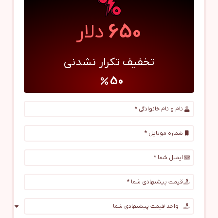
650
دلار
تخفیف تکرار نشدنی
50
percent
نام و نام خانوادگی *
شماره موبایل *
ایمیل شما *
قیمت پیشنهادی شما *