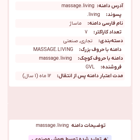
آدرس دامنه:
massage.living
پسوند:
living.
نام فارسی دامنه:
ماساژ
تعداد کاراکتر:
7
دسته‌بندی:
تجاری, صنعتی
دامنه با حروف بزرگ:
MASSAGE.LIVING
دامنه با حروف کوچک:
massage.living
فروشنده:
GVL
مدت اعتبار دامنه پس از انتقال:
12 ماه (1 سال)
توضیحات دامنه
massage.living
تولید شده توسط هوش مصنوعی