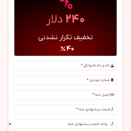
240
دلار
تخفیف تکرار نشدنی
40
percent
نام و نام خانوادگی *
شماره موبایل *
ایمیل شما *
قیمت پیشنهادی شما *