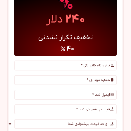
240
دلار
تخفیف تکرار نشدنی
40
percent
نام و نام خانوادگی *
شماره موبایل *
ایمیل شما *
قیمت پیشنهادی شما *