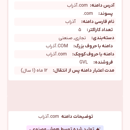
آدرس دامنه:
com.آذراب
پسوند:
com.
نام فارسی دامنه:
آذراب
تعداد کاراکتر:
5
دسته‌بندی:
تجاری, صنعتی
دامنه با حروف بزرگ:
COM.آذراب
دامنه با حروف کوچک:
com.آذراب
فروشنده:
GVL
مدت اعتبار دامنه پس از انتقال:
12 ماه (1 سال)
توضیحات دامنه
com.آذراب
تولید شده توسط هوش مصنوعی